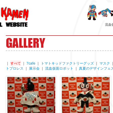
流血
｜
すべて
｜
7cafe
｜
トマトキッドファクトリーグッズ
｜
マスク
トプロレス
｜
展示会
｜
流血仮面ロボット
｜
真夏のデザインフェ