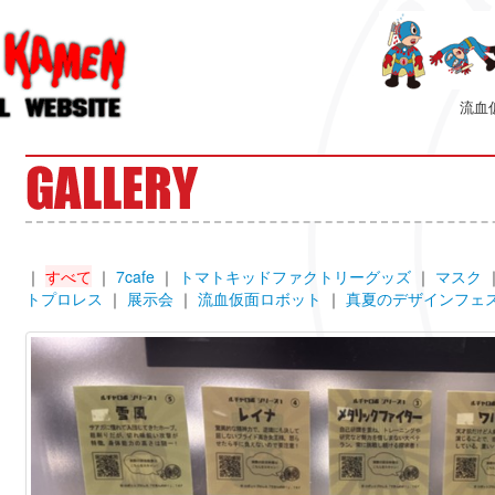
流血
｜
すべて
｜
7cafe
｜
トマトキッドファクトリーグッズ
｜
マスク
トプロレス
｜
展示会
｜
流血仮面ロボット
｜
真夏のデザインフェ